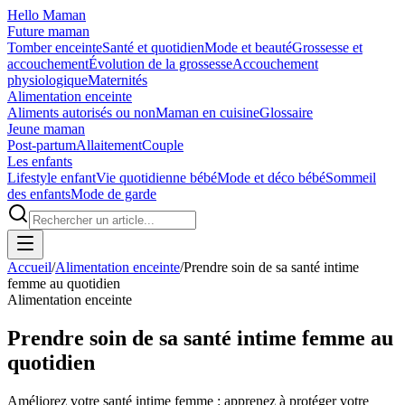
Hello Maman
Future maman
Tomber enceinte
Santé et quotidien
Mode et beauté
Grossesse et
accouchement
Évolution de la grossesse
Accouchement
physiologique
Maternités
Alimentation enceinte
Aliments autorisés ou non
Maman en cuisine
Glossaire
Jeune maman
Post-partum
Allaitement
Couple
Les enfants
Lifestyle enfant
Vie quotidienne bébé
Mode et déco bébé
Sommeil
des enfants
Mode de garde
Accueil
/
Alimentation enceinte
/
Prendre soin de sa santé intime
femme au quotidien
Alimentation enceinte
Prendre soin de sa santé intime femme au
quotidien
Améliorez votre santé intime femme : apprenez à protéger votre