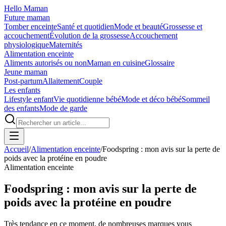
Hello Maman
Future maman
Tomber enceinte
Santé et quotidien
Mode et beauté
Grossesse et
accouchement
Évolution de la grossesse
Accouchement
physiologique
Maternités
Alimentation enceinte
Aliments autorisés ou non
Maman en cuisine
Glossaire
Jeune maman
Post-partum
Allaitement
Couple
Les enfants
Lifestyle enfant
Vie quotidienne bébé
Mode et déco bébé
Sommeil
des enfants
Mode de garde
Accueil
/
Alimentation enceinte
/
Foodspring : mon avis sur la perte de
poids avec la protéine en poudre
Alimentation enceinte
Foodspring : mon avis sur la perte de
poids avec la protéine en poudre
Très tendance en ce moment, de nombreuses marques vous