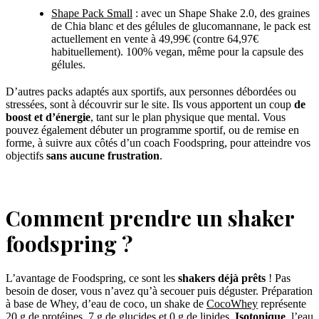
Shape Pack Small
: avec un Shape Shake 2.0, des graines
de Chia blanc et des gélules de glucomannane, le pack est
actuellement en vente à 49,99€ (contre 64,97€
habituellement). 100% vegan, même pour la capsule des
gélules.
D’autres packs adaptés aux sportifs, aux personnes débordées ou
stressées, sont à découvrir sur le site. Ils vous apportent un coup
de
boost et d’énergie
, tant sur le plan physique que mental. Vous
pouvez également débuter un programme sportif, ou de remise en
forme, à suivre aux côtés d’un coach Foodspring, pour atteindre vos
objectifs
sans aucune frustration
.
Comment prendre un shaker
foodspring ?
L’avantage de Foodspring, ce sont les
shakers déjà prêts
! Pas
besoin de doser, vous n’avez qu’à secouer puis déguster. Préparation
à base de Whey, d’eau de coco, un shake de
CocoWhey
représente
20 g de protéines, 7 g de glucides et 0 g de lipides.
Isotonique
, l’eau