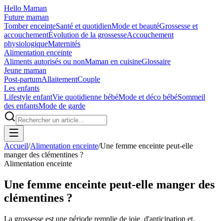
Hello Maman
Future maman
Tomber enceinte
Santé et quotidien
Mode et beauté
Grossesse et
accouchement
Évolution de la grossesse
Accouchement
physiologique
Maternités
Alimentation enceinte
Aliments autorisés ou non
Maman en cuisine
Glossaire
Jeune maman
Post-partum
Allaitement
Couple
Les enfants
Lifestyle enfant
Vie quotidienne bébé
Mode et déco bébé
Sommeil
des enfants
Mode de garde
Accueil
/
Alimentation enceinte
/
Une femme enceinte peut-elle
manger des clémentines ?
Alimentation enceinte
Une femme enceinte peut-elle manger des
clémentines ?
La grossesse est une période remplie de joie, d'anticipation et,