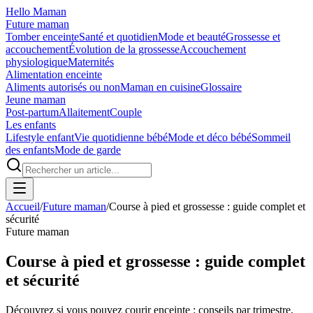
Hello Maman
Future maman
Tomber enceinte
Santé et quotidien
Mode et beauté
Grossesse et
accouchement
Évolution de la grossesse
Accouchement
physiologique
Maternités
Alimentation enceinte
Aliments autorisés ou non
Maman en cuisine
Glossaire
Jeune maman
Post-partum
Allaitement
Couple
Les enfants
Lifestyle enfant
Vie quotidienne bébé
Mode et déco bébé
Sommeil
des enfants
Mode de garde
Accueil
/
Future maman
/
Course à pied et grossesse : guide complet et
sécurité
Future maman
Course à pied et grossesse : guide complet
et sécurité
Découvrez si vous pouvez courir enceinte : conseils par trimestre,