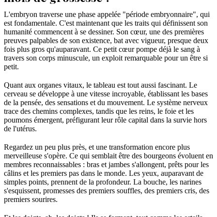
L'embryon traverse une phase appelée "période embryonnaire", qui
est fondamentale. C'est maintenant que les traits qui définissent son
humanité commencent à se dessiner. Son cœur, une des premières
preuves palpables de son existence, bat avec vigueur, presque deux
fois plus gros qu'auparavant. Ce petit cœur pompe déjà le sang à
travers son corps minuscule, un exploit remarquable pour un être si
petit.
Quant aux organes vitaux, le tableau est tout aussi fascinant. Le
cerveau se développe à une vitesse incroyable, établissant les bases
de la pensée, des sensations et du mouvement. Le système nerveux
trace des chemins complexes, tandis que les reins, le foie et les
poumons émergent, préfigurant leur rôle capital dans la survie hors
de l'utérus.
Regardez un peu plus près, et une transformation encore plus
merveilleuse s'opère. Ce qui semblait être des bourgeons évoluent en
membres reconnaissables : bras et jambes s'allongent, prêts pour les
câlins et les premiers pas dans le monde. Les yeux, auparavant de
simples points, prennent de la profondeur. La bouche, les narines
s'esquissent, promesses des premiers souffles, des premiers cris, des
premiers sourires.