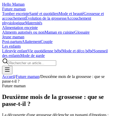
Hello Maman
Future maman
Tomber enceinte
Santé et quotidien
Mode et beauté
Grossesse et
accouchement
Évolution de la grossesse
Accouchement
physiologique
Maternités
Alimentation enceinte
Aliments autorisés ou non
Maman en cuisine
Glossaire
Jeune maman
Post-partum
Allaitement
Couple
Les enfants
Lifestyle enfant
Vie quotidienne bébé
Mode et déco bébé
Sommeil
des enfants
Mode de garde
Accueil
/
Future maman
/
Deuxième mois de la grossesse : que se
passe-t-il ?
Future maman
Deuxième mois de la grossesse : que se
passe-t-il ?
La découverte d'une grossesse déclenche un tsunami d'émotions :