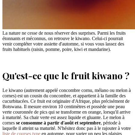
La nature ne cesse de nous réserver des surprises. Parmi les fruits
étonnants et méconnus, on retrouve le kiwano. Celui-ci pourrait
venir compléter votre assiette d'automne, si vous vous lassez des
fruits habituels (raisin, pomme, poire, kiwi et mandarine).
Qu'est-ce que le fruit kiwano ?
Le kiwano (autrement appelé concombre cornu, mélano ou melon à
cornes) est un cousin du concombre, et appartient à la famille des
cucurbitacées. Ce fruit est originaire d'Afrique, plus précisément de
Botswana. Il mesure environ 10 centimètres et possède une peau
verte couronnée de pics qui se transforme en orange, lorsqu'il arrive
à maturité. Sa chair verte est assez liquide et gluante. Le melon à
cornes
se consomme à partir d'août et septembre
, période à
laquelle il atteint sa maturité. N'hésitez donc pas à le rajouter à votre
liste de courses type
en automne, pour varier un peu les plaisirs