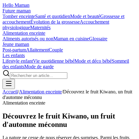
Hello Maman
Future maman
Tomber enceinte
Santé et quotidien
Mode et beauté
Grossesse et
accouchement
Évolution de la grossesse
Accouchement
physiologique
Maternités
Alimentation enceinte
Aliments autorisés ou non
Maman en cuisine
Glossaire
Jeune maman
Post-partum
Allaitement
Couple
Les enfants
Lifestyle enfant
Vie quotidienne bébé
Mode et déco bébé
Sommeil
des enfants
Mode de garde
Accueil
/
Alimentation enceinte
/
Découvrez le fruit Kiwano, un fruit
d'automne méconnu
Alimentation enceinte
Découvrez le fruit Kiwano, un fruit
d'automne méconnu
La nature ne cesse de nous réserver des surprises. Parmi les fruits