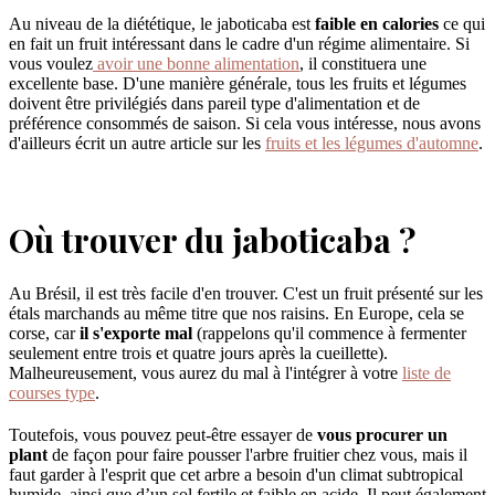
Au niveau de la diététique, le jaboticaba est
faible en calories
ce qui
en fait un fruit intéressant dans le cadre d'un régime alimentaire. Si
vous voulez
avoir une bonne alimentation
, il constituera une
excellente base. D'une manière générale, tous les fruits et légumes
doivent être privilégiés dans pareil type d'alimentation et de
préférence consommés de saison. Si cela vous intéresse, nous avons
d'ailleurs écrit un autre article sur les
fruits et les légumes d'automne
.
Où trouver du jaboticaba ?
Au Brésil, il est très facile d'en trouver. C'est un fruit présenté sur les
étals marchands au même titre que nos raisins. En Europe, cela se
corse, car
il s'exporte mal
(rappelons qu'il commence à fermenter
seulement entre trois et quatre jours après la cueillette).
Malheureusement, vous aurez du mal à l'intégrer à votre
liste de
courses type
.
Toutefois, vous pouvez peut-être essayer de
vous procurer un
plant
de façon pour faire pousser l'arbre fruitier chez vous, mais il
faut garder à l'esprit que cet arbre a besoin d'un climat subtropical
humide, ainsi que d’un sol fertile et faible en acide. Il peut également