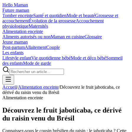
Hello Maman
Future maman
Tomber enceinte
Santé et quotidien
Mode et beauté
Grossesse et
accouchement
Évolution de la grossesse
Accouchement
physiologique
Maternités
Alimentation enceinte
Aliments autorisés ou non
Maman en cuisine
Glossaire
Jeune maman
Post-partum
Allaitement
Couple
Les enfants
Lifestyle enfant
Vie quotidienne bébé
Mode et déco bébé
Sommeil
des enfants
Mode de garde
Accueil
/
Alimentation enceinte
/
Découvrez le fruit jaboticaba, ce
dérivé du raisin venu du Brésil
Alimentation enceinte
Découvrez le fruit jaboticaba, ce dérivé
du raisin venu du Brésil
Connaissez-vous le cousin brésilien du raisin : le jaboticaba ? Cette