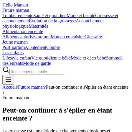
Hello Maman
Future maman
Tomber enceinte
Santé et quotidien
Mode et beauté
Grossesse et
accouchement
Évolution de la grossesse
Accouchement
physiologique
Maternités
Alimentation enceinte
Aliments autorisés ou non
Maman en cuisine
Glossaire
Jeune maman
Post-partum
Allaitement
Couple
Les enfants
Lifestyle enfant
Vie quotidienne bébé
Mode et déco bébé
Sommeil
des enfants
Mode de garde
Accueil
/
Future maman
/
Peut-on continuer à s'épiler en étant enceinte
?
Future maman
Peut-on continuer à s'épiler en étant
enceinte ?
La grossesse est une période de changements physiques et