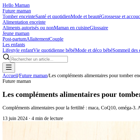
Hello Maman
Future maman
Tomber enceinte
Santé et quotidien
Mode et beauté
Grossesse et accou
Alimentation enceinte
Aliments autorisés ou non
Maman en cuisine
Glossaire
Jeune maman
Post-partum
Allaitement
Couple
Les enfants
Lifestyle enfant
Vie quotidienne bébé
Mode et déco bébé
Sommeil des 
Accueil
/
Future maman
/
Les compléments alimentaires pour tomber en
Future maman
Les compléments alimentaires pour tomber
Compléments alimentaires pour la fertilité : maca, CoQ10, oméga-3. A
13 juin 2024
·
4
min de lecture