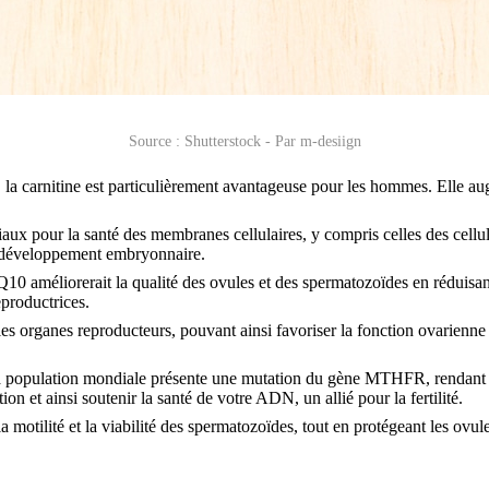
Source : Shutterstock - Par m-desiign
 la carnitine est particulièrement avantageuse pour les hommes. Elle aug
x pour la santé des membranes cellulaires, y compris celles des cellule
le développement embryonnaire.
10 améliorerait la qualité des ovules et des spermatozoïdes en réduisan
eproductrices.
 les organes reproducteurs, pouvant ainsi favoriser la fonction ovarienn
a population mondiale présente une mutation du gène MTHFR, rendant i
 et ainsi soutenir la santé de votre ADN, un allié pour la fertilité.
la motilité et la viabilité des spermatozoïdes, tout en protégeant les ovu