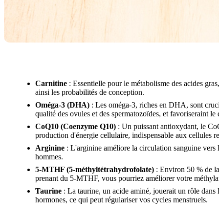
Carnitine
: Essentielle pour le métabolisme des acides gras,
ainsi les probabilités de conception.
Oméga-3 (DHA)
: Les oméga-3, riches en DHA, sont cruciau
qualité des ovules et des spermatozoïdes, et favoriseraint 
CoQ10 (Coenzyme Q10)
: Un puissant antioxydant, le CoQ
production d'énergie cellulaire, indispensable aux cellules r
Arginine
: L'arginine améliore la circulation sanguine vers
hommes.
5-MTHF (5-méthyltétrahydrofolate)
: Environ 50 % de l
prenant du 5-MTHF, vous pourriez améliorer votre méthylation
Taurine
: La taurine, un acide aminé, jouerait un rôle dans 
hormones, ce qui peut régulariser vos cycles menstruels.