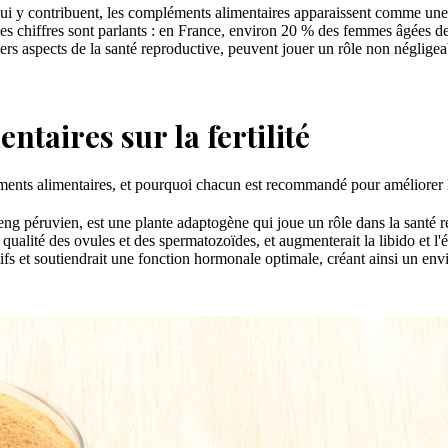
qui y contribuent, les compléments alimentaires apparaissent comme une s
Les chiffres sont parlants : en France, environ 20 % des femmes âgées d
vers aspects de la santé reproductive, peuvent jouer un rôle non négligea
taires sur la fertilité
ments alimentaires, et pourquoi chacun est recommandé pour améliorer la 
 péruvien, est une plante adaptogène qui joue un rôle dans la santé rep
alité des ovules et des spermatozoïdes, et augmenterait la libido et l'
ifs et soutiendrait une fonction hormonale optimale, créant ainsi un en