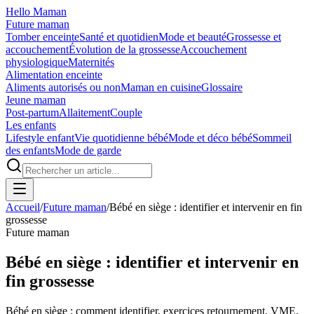
Hello Maman
Future maman
Tomber enceinte
Santé et quotidien
Mode et beauté
Grossesse et
accouchement
Évolution de la grossesse
Accouchement
physiologique
Maternités
Alimentation enceinte
Aliments autorisés ou non
Maman en cuisine
Glossaire
Jeune maman
Post-partum
Allaitement
Couple
Les enfants
Lifestyle enfant
Vie quotidienne bébé
Mode et déco bébé
Sommeil
des enfants
Mode de garde
Accueil
/
Future maman
/
Bébé en siège : identifier et intervenir en fin
grossesse
Future maman
Bébé en siège : identifier et intervenir en
fin grossesse
Bébé en siège : comment identifier, exercices retournement, VME.