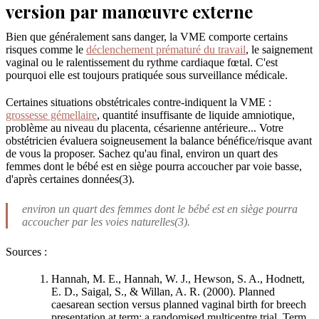
version par manœuvre externe
Bien que généralement sans danger, la VME comporte certains
risques comme le
déclenchement prématuré du travail
, le saignement
vaginal ou le ralentissement du rythme cardiaque fœtal. C'est
pourquoi elle est toujours pratiquée sous surveillance médicale.
Certaines situations obstétricales contre-indiquent la VME :
grossesse gémellaire
, quantité insuffisante de liquide amniotique,
problème au niveau du placenta, césarienne antérieure... Votre
obstétricien évaluera soigneusement la balance bénéfice/risque avant
de vous la proposer. Sachez qu'au final, environ un quart des
femmes dont le bébé est en siège pourra accoucher par voie basse,
d'après certaines données(3).
environ un quart des femmes dont le bébé est en siège pourra
accoucher par les voies naturelles(3).
Sources :
Hannah, M. E., Hannah, W. J., Hewson, S. A., Hodnett,
E. D., Saigal, S., & Willan, A. R. (2000). Planned
caesarean section versus planned vaginal birth for breech
presentation at term: a randomised multicentre trial. Term