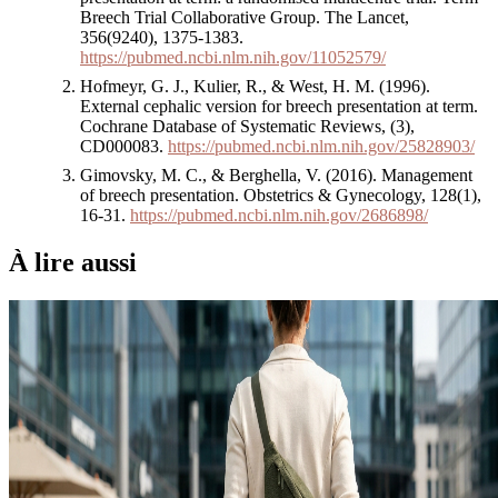
Breech Trial Collaborative Group. The Lancet,
356(9240), 1375-1383.
https://pubmed.ncbi.nlm.nih.gov/11052579/
Hofmeyr, G. J., Kulier, R., & West, H. M. (1996).
External cephalic version for breech presentation at term.
Cochrane Database of Systematic Reviews, (3),
CD000083.
https://pubmed.ncbi.nlm.nih.gov/25828903/
Gimovsky, M. C., & Berghella, V. (2016). Management
of breech presentation. Obstetrics & Gynecology, 128(1),
16-31.
https://pubmed.ncbi.nlm.nih.gov/2686898/
À lire aussi