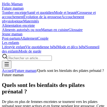
Hello Maman
Future maman
Tomber enceinte
Santé et quotidien
Mode et beauté
Grossesse et
accouchement
Évolution de la grossesse
Accouchement
physiologique
Maternités
Alimentation enceinte
Aliments autorisés ou non
Maman en cuisine
Glossaire
Jeune maman
Post-partum
Allaitement
Couple
Les enfants
Lifestyle enfant
Vie quotidienne bébé
Mode et déco bébé
Sommeil
des enfants
Mode de garde
Accueil
/
Future maman
/
Quels sont les bienfaits des pilates prénatal ?
Future maman
Quels sont les bienfaits des pilates
prénatal ?
De plus en plus de femmes enceintes se tournent vers les pilates
prénatal pour rester actives et en forme pendant leur grossesse. Cette