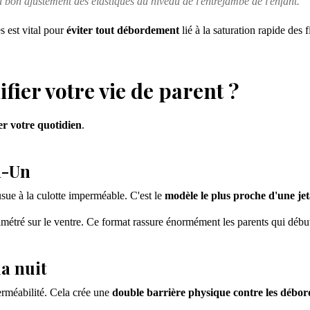
bon ajustement des élastiques au niveau de l'entrejambe de l'enfant.
s est vital pour
éviter tout débordement
lié à la saturation rapide des f
fier votre vie de parent ?
er votre quotidien
.
n-Un
sue à la culotte imperméable. C'est le
modèle le plus proche d'une jet
limétré sur le ventre. Ce format rassure énormément les parents qui début
la nuit
erméabilité. Cela crée une
double barrière physique contre les débo