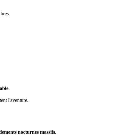
ibres.
able
.
ent l'aventure.
rdements nocturnes massifs
.