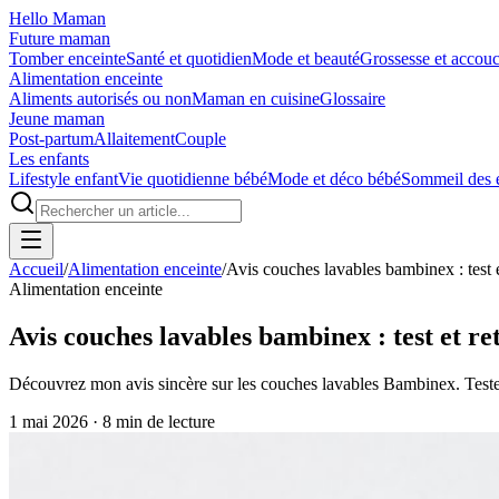
Hello Maman
Future maman
Tomber enceinte
Santé et quotidien
Mode et beauté
Grossesse et accou
Alimentation enceinte
Aliments autorisés ou non
Maman en cuisine
Glossaire
Jeune maman
Post-partum
Allaitement
Couple
Les enfants
Lifestyle enfant
Vie quotidienne bébé
Mode et déco bébé
Sommeil des 
Accueil
/
Alimentation enceinte
/
Avis couches lavables bambinex : test 
Alimentation enceinte
Avis couches lavables bambinex : test et r
Découvrez mon avis sincère sur les couches lavables Bambinex. Testez l
1 mai 2026
·
8
min de lecture