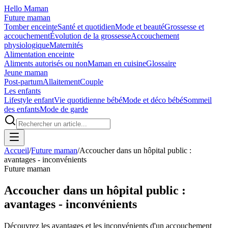
Hello Maman
Future maman
Tomber enceinte
Santé et quotidien
Mode et beauté
Grossesse et
accouchement
Évolution de la grossesse
Accouchement
physiologique
Maternités
Alimentation enceinte
Aliments autorisés ou non
Maman en cuisine
Glossaire
Jeune maman
Post-partum
Allaitement
Couple
Les enfants
Lifestyle enfant
Vie quotidienne bébé
Mode et déco bébé
Sommeil
des enfants
Mode de garde
Accueil
/
Future maman
/
Accoucher dans un hôpital public :
avantages - inconvénients
Future maman
Accoucher dans un hôpital public :
avantages - inconvénients
Découvrez les avantages et les inconvénients d'un accouchement