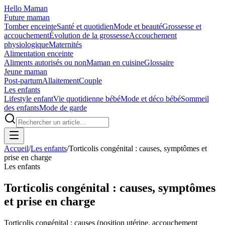
Hello Maman
Future maman
Tomber enceinte
Santé et quotidien
Mode et beauté
Grossesse et
accouchement
Évolution de la grossesse
Accouchement
physiologique
Maternités
Alimentation enceinte
Aliments autorisés ou non
Maman en cuisine
Glossaire
Jeune maman
Post-partum
Allaitement
Couple
Les enfants
Lifestyle enfant
Vie quotidienne bébé
Mode et déco bébé
Sommeil
des enfants
Mode de garde
Accueil
/
Les enfants
/
Torticolis congénital : causes, symptômes et
prise en charge
Les enfants
Torticolis congénital : causes, symptômes
et prise en charge
Torticolis congénital : causes (position utérine, accouchement