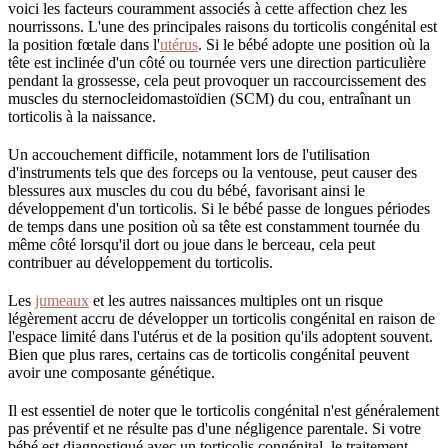
voici les facteurs couramment associés à cette affection chez les
nourrissons. L'une des principales raisons du torticolis congénital est
la position fœtale dans l'
utérus
. Si le bébé adopte une position où la
tête est inclinée d'un côté ou tournée vers une direction particulière
pendant la grossesse, cela peut provoquer un raccourcissement des
muscles du sternocleidomastoïdien (SCM) du cou, entraînant un
torticolis à la naissance.
Un accouchement difficile, notamment lors de l'utilisation
d'instruments tels que des forceps ou la ventouse, peut causer des
blessures aux muscles du cou du bébé, favorisant ainsi le
développement d'un torticolis. Si le bébé passe de longues périodes
de temps dans une position où sa tête est constamment tournée du
même côté lorsqu'il dort ou joue dans le berceau, cela peut
contribuer au développement du torticolis.
Les
jumeaux
et les autres naissances multiples ont un risque
légèrement accru de développer un torticolis congénital en raison de
l'espace limité dans l'utérus et de la position qu'ils adoptent souvent.
Bien que plus rares, certains cas de torticolis congénital peuvent
avoir une composante génétique.
Il est essentiel de noter que le torticolis congénital n'est généralement
pas préventif et ne résulte pas d'une négligence parentale. Si votre
bébé est diagnostiqué avec un torticolis congénital, le traitement