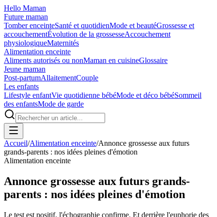
Hello Maman
Future maman
Tomber enceinte
Santé et quotidien
Mode et beauté
Grossesse et
accouchement
Évolution de la grossesse
Accouchement
physiologique
Maternités
Alimentation enceinte
Aliments autorisés ou non
Maman en cuisine
Glossaire
Jeune maman
Post-partum
Allaitement
Couple
Les enfants
Lifestyle enfant
Vie quotidienne bébé
Mode et déco bébé
Sommeil
des enfants
Mode de garde
Accueil
/
Alimentation enceinte
/
Annonce grossesse aux futurs
grands-parents : nos idées pleines d'émotion
Alimentation enceinte
Annonce grossesse aux futurs grands-
parents : nos idées pleines d'émotion
Le test est positif, l'échographie confirme. Et derrière l'euphorie des