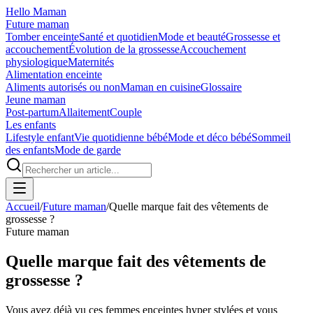
Hello Maman
Future maman
Tomber enceinte
Santé et quotidien
Mode et beauté
Grossesse et
accouchement
Évolution de la grossesse
Accouchement
physiologique
Maternités
Alimentation enceinte
Aliments autorisés ou non
Maman en cuisine
Glossaire
Jeune maman
Post-partum
Allaitement
Couple
Les enfants
Lifestyle enfant
Vie quotidienne bébé
Mode et déco bébé
Sommeil
des enfants
Mode de garde
Accueil
/
Future maman
/
Quelle marque fait des vêtements de
grossesse ?
Future maman
Quelle marque fait des vêtements de
grossesse ?
Vous avez déjà vu ces femmes enceintes hyper stylées et vous