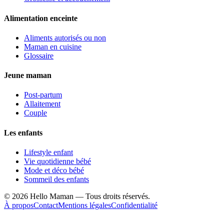
Alimentation enceinte
Aliments autorisés ou non
Maman en cuisine
Glossaire
Jeune maman
Post-partum
Allaitement
Couple
Les enfants
Lifestyle enfant
Vie quotidienne bébé
Mode et déco bébé
Sommeil des enfants
©
2026
Hello Maman — Tous droits réservés.
À propos
Contact
Mentions légales
Confidentialité