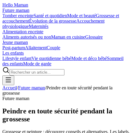
Hello Maman
Future maman
Tomber enceinte
Santé et quotidien
Mode et beauté
Grossesse et
accouchement
Évolution de la grossesse
Accouchement
physiologique
Maternités
Alimentation enceinte
Aliments autorisés ou non
Maman en cuisine
Glossaire
Jeune maman
Post-partum
Allaitement
Couple
Les enfants
Lifestyle enfant
Vie quotidienne bébé
Mode et déco bébé
Sommeil
des enfants
Mode de garde
Accueil
/
Future maman
/
Peindre en toute sécurité pendant la
grossesse
Future maman
Peindre en toute sécurité pendant la
grossesse
Grossesse et peinture : découvrez conseils et alternatives. Les labels,