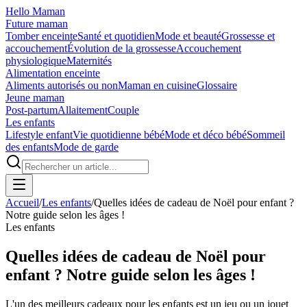
Hello Maman
Future maman
Tomber enceinte
Santé et quotidien
Mode et beauté
Grossesse et
accouchement
Évolution de la grossesse
Accouchement
physiologique
Maternités
Alimentation enceinte
Aliments autorisés ou non
Maman en cuisine
Glossaire
Jeune maman
Post-partum
Allaitement
Couple
Les enfants
Lifestyle enfant
Vie quotidienne bébé
Mode et déco bébé
Sommeil
des enfants
Mode de garde
Accueil
/
Les enfants
/
Quelles idées de cadeau de Noël pour enfant ?
Notre guide selon les âges !
Les enfants
Quelles idées de cadeau de Noël pour
enfant ? Notre guide selon les âges !
L'un des meilleurs cadeaux pour les enfants est un jeu ou un jouet