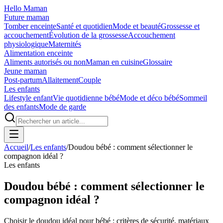
Hello Maman
Future maman
Tomber enceinte
Santé et quotidien
Mode et beauté
Grossesse et
accouchement
Évolution de la grossesse
Accouchement
physiologique
Maternités
Alimentation enceinte
Aliments autorisés ou non
Maman en cuisine
Glossaire
Jeune maman
Post-partum
Allaitement
Couple
Les enfants
Lifestyle enfant
Vie quotidienne bébé
Mode et déco bébé
Sommeil
des enfants
Mode de garde
Accueil
/
Les enfants
/
Doudou bébé : comment sélectionner le
compagnon idéal ?
Les enfants
Doudou bébé : comment sélectionner le
compagnon idéal ?
Choisir le doudou idéal pour bébé : critères de sécurité, matériaux