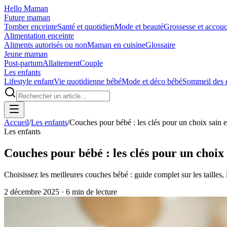
Hello Maman
Future maman
Tomber enceinte
Santé et quotidien
Mode et beauté
Grossesse et accou
Alimentation enceinte
Aliments autorisés ou non
Maman en cuisine
Glossaire
Jeune maman
Post-partum
Allaitement
Couple
Les enfants
Lifestyle enfant
Vie quotidienne bébé
Mode et déco bébé
Sommeil des 
Accueil
/
Les enfants
/
Couches pour bébé : les clés pour un choix sain e
Les enfants
Couches pour bébé : les clés pour un choix 
Choisissez les meilleures couches bébé : guide complet sur les tailles, 
2 décembre 2025
·
6
min de lecture