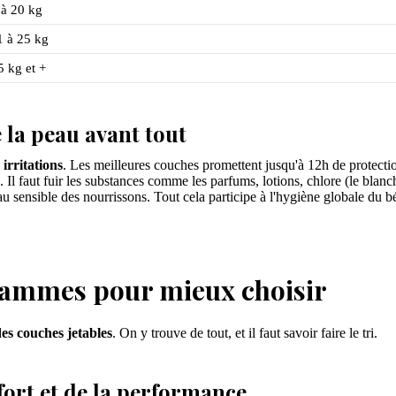
 à 20 kg
1 à 25 kg
5 kg et +
 la peau avant tout
s irritations
. Les meilleures couches promettent jusqu'à 12h de protection
. Il faut fuir les substances comme les parfums, lotions, chlore (le blan
ensible des nourrissons. Tout cela participe à l'hygiène globale du bé
 gammes pour mieux choisir
es couches jetables
. On y trouve de tout, et il faut savoir faire le tri.
fort et de la performance