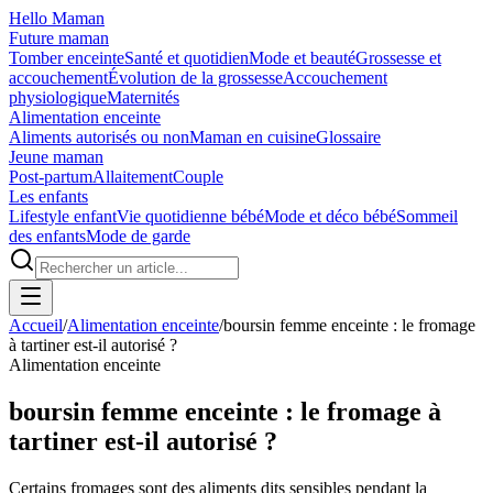
Hello Maman
Future maman
Tomber enceinte
Santé et quotidien
Mode et beauté
Grossesse et
accouchement
Évolution de la grossesse
Accouchement
physiologique
Maternités
Alimentation enceinte
Aliments autorisés ou non
Maman en cuisine
Glossaire
Jeune maman
Post-partum
Allaitement
Couple
Les enfants
Lifestyle enfant
Vie quotidienne bébé
Mode et déco bébé
Sommeil
des enfants
Mode de garde
Accueil
/
Alimentation enceinte
/
boursin femme enceinte : le fromage
à tartiner est-il autorisé ?
Alimentation enceinte
boursin femme enceinte : le fromage à
tartiner est-il autorisé ?
Certains fromages sont des aliments dits sensibles pendant la