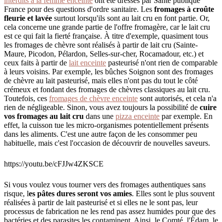
interdits à la femme enceinte
ont été dressés par Santé publique
France pour des questions d'ordre sanitaire. Les
fromages à croûte
fleurie et lavée
surtout lorsqu'ils sont au lait cru en font partie. Or,
cela concerne une grande partie de l'offre fromagère, car le lait cru
est ce qui fait la fierté française. À titre d'exemple, quasiment tous
les fromages de chèvre sont réalisés à partir de lait cru (Sainte-
Maure, Picodon, Pélardon, Selles-sur-cher, Rocamadour, etc.) et
ceux faits à partir de
lait enceinte
pasteurisé n'ont rien de comparable
à leurs voisins. Par exemple, les bûches Soignon sont des fromages
de chèvre au lait pasteurisé, mais elles n'ont pas du tout le côté
crémeux et fondant des fromages de chèvres classiques au lait cru.
Toutefois, ces
fromages de chèvre enceinte
sont autorisés, et cela n'a
rien de négligeable. Sinon, vous avez toujours la possibilité de
cuire
vos fromages au lait cru
dans une
pizza enceinte
par exemple. En
effet, la cuisson tue les micro-organismes potentiellement présents
dans les aliments. C'est une autre façon de les consommer peu
habituelle, mais c'est l'occasion de découvrir de nouvelles saveurs.
https://youtu.be/cFJJw4ZKSCE
Si vous voulez vous tourner vers des fromages authentiques sans
risque, l
es pâtes dures seront vos amies
. Elles sont le plus souvent
réalisées à partir de lait pasteurisé et si elles ne le sont pas, leur
processus de fabrication ne les rend pas assez humides pour que des
bactéries et des parasites les contaminent. Ainsi, le Comté, l'Édam, le